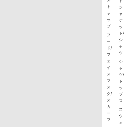
ト
キ
ジ
ャ
ャ
ッ
ケ
プ
ッ
ト/
フ
シ
ー
ャ
ド/
ツ
フ
ェ
シ
イ
ャ
ス
ツ/
マ
ト
ス
ッ
ク/
プ
ス
ス
カ
ス
ー
ウ
フ
ェ