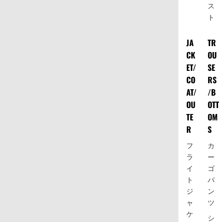
ス
ト
JA
TR
CK
OU
ET/
SE
CO
RS
AT/
/B
OU
OTT
TE
OM
R
S
フ
カ
ラ
ー
イ
ゴ
ト
パ
ジ
ン
ャ
ツ
ケ
シ