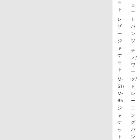
ッ
ョ
ト
ー
レ
ト
ザ
パ
ー
ン
ジ
ツ
ャ
チ
ケ
ノ/
ッ
ワ
ト
ー
M-
ク/
51/
ト
M-
レ
65
ー
ジ
ニ
ャ
ン
ケ
グ
ッ
パ
ト
ン