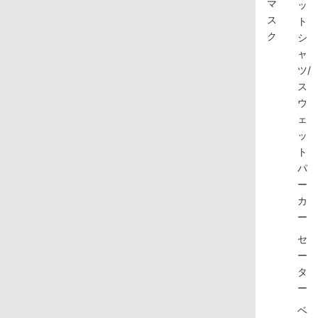
マ
ッ
ス
ト
ク
シ
ャ
ツ/
ス
ウ
ェ
ッ
ト
パ
ー
カ
ー
セ
ー
タ
ー
ベ