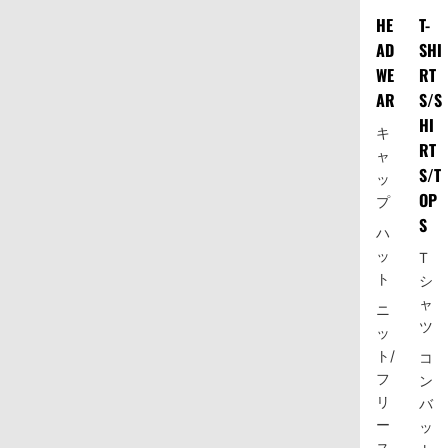
HE
T-
AD
SHI
WE
RT
AR
S/S
HI
キ
RT
ャ
S/T
ッ
OP
プ
S
ハ
ッ
T
ト
シ
ャ
ニ
ツ
ッ
ト/
コ
フ
ン
リ
バ
ー
ッ
ス