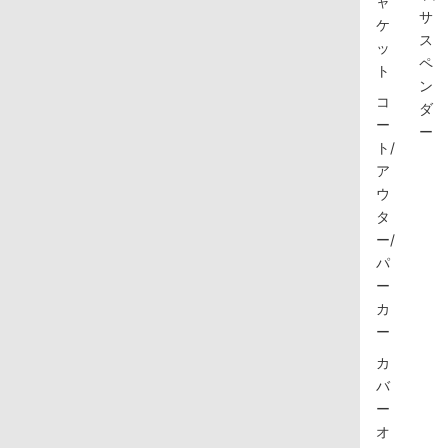
ャ
サ
ケ
ス
ッ
ペ
ト
ン
コ
ダ
ー
ー
ト/
ア
ウ
タ
ー/
パ
ー
カ
ー
カ
バ
ー
オ