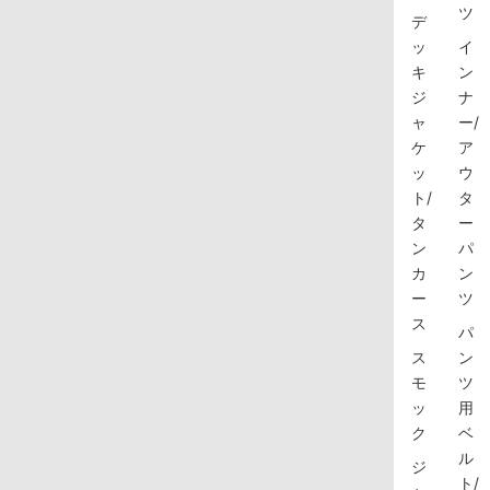
ツ
デ
ッ
イ
キ
ン
ジ
ナ
ャ
ー/
ケ
ア
ッ
ウ
ト/
タ
タ
ー
ン
パ
カ
ン
ー
ツ
ス
パ
ス
ン
モ
ツ
ッ
用
ク
ベ
ル
ジ
ト/