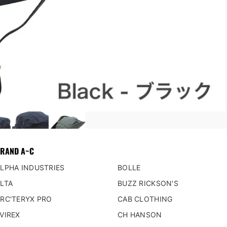
 リグ/ ハーネス
フラッシュライト/発光機器
ット
ウォッチ
ェア
ーパット／ニーパット
ブ
マフ/ヘッドセット
クセサリー
ター類
ルベルト（弾帯）/サスペンダー
RAND A~C
OR ADVENTURE
MILITARY LIFE STYLE
LPHA INDUSTRIES
BOLLE
ル/接続部品/リペア
パッチ
LTA
BUZZ RICKSON'S
タオル/シート/カモフラージュ偽装
DOG-TAG（認識票）
RC'TERYX PRO
CAB CLOTHING
ステンシル
トラリー/ストーブ/ライター 着火系
VIREX
CH HANSON
ピンバッチ