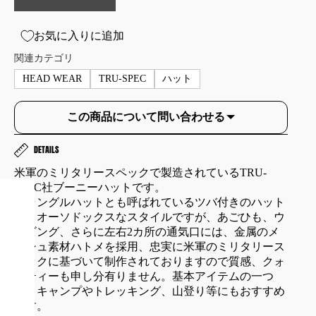
お気に入りに追加
関連カテゴリ
HEAD WEAR
TRU-SPEC
ハット
この商品について問い合わせる
DETAILS
米軍のミリタリースペックで製造されているTRU-
SPEC社ブーニーハットです。
ジャングルハットとも呼ばれているツバ付きのハット
で、オーソドックスなスタイルですが、あごひも、ウ
ェビング、さらに左右2カ所の通気口には、金属のメ
ッシュ素材ハトメを採用、忠実に米軍のミリタリース
ペックに基づいて制作されておりますので質感、クォ
リティーも申し分有りません。基本アイテムの一つ
で、キャンプやトレッキング、山登り等にもおすすめ
です。