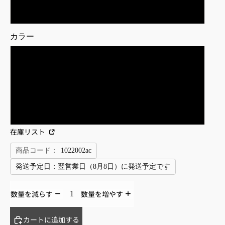
L (7-1/2)
カラー
BLACK
KHAKI
O.D.
在庫リスト
商品コード：
1022002ac
発送予定日：
翌営業日（8月8日）に発送予定です
数量を減らす
数量を増やす
カートに追加する