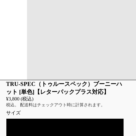
TRU-SPEC（トゥルースペック）ブーニーハ
グ
ット [単色]【レターパックプラス対応】
¥3,800 (税込)
ッグ
税込。 配送料はチェックアウト時に計算されます。
ブレット
サイズ
M (7-1/4)
ナイザー