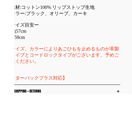
・素材:コットン100% リップストップ生地
・カラー:ブラック、オリーブ、カーキ
ーサイズ目安ー
M 約57cm
L 約59cm
※サイズ、カラーによりあごひもを止めるものが革製
のタイプとコードロックタイプがございます。予めご
了承ください。
【レターパックプラス対応】
SHIPPING + RETURNS
に追加する
WORLD SURPLUS
Shop now