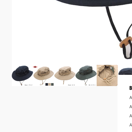
ベスト/
ヘルメ
アイウ
エルボ
グロー
イヤー
ガンア
ホルス
ピスト
B
OUTDO
A
バック
A
防水/
網
A
食器カ
A