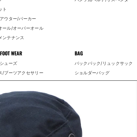
ット
/アウター/パーカー
オール/オーバーオール
メンテナンス
FOOT WEAR
BAG
/シューズ
バックパック/リュックサック
ス/ブーツアクセサリー
ショルダーバッグ
ウエストバッグ/ボディバッグ
ヘルメットバッグ/トートバッ
ダッフル/キャリー/ボストンバ
ブリーフ/ラップトップ/PCタ
軍放出バッグetc
ドライ/スタッフサック/オーガ