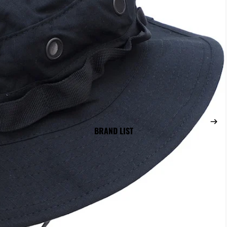
バッグアクセサリー
/SAWポーチ
マップ/コンパス/ストロボポーチ
ンポーチ
ID ホルダー/ ワレット
トシェルポーチ
レッグポーチ/パネル
ポーチ
ティーンポーチ
ードポーチ
BRAND LIST
/モバイルポーチ
カルポーチ
ィリティー/アドミンポーチ
/ツール/アイウェアポーチ
AL GEAR