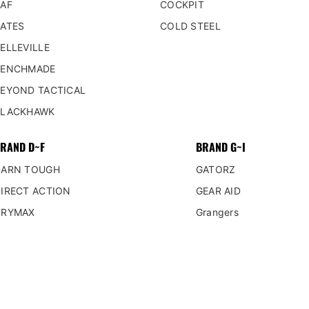
ード/ロープ/カラビナ
AF
COCKPIT
書籍
/レスキューツール
ATES
COLD STEEL
etc ミリタリーグッズ
フ/マット/コット/テント
ELLEVILLE
ョ/ライナー
BENCHMADE
レーション/水筒
EYOND TACTICAL
バル/応急処置/コンパス/ホイッス
BLACKHAWK
RAND D~F
BRAND G~I
NG SYSTEM
DARN TOUGH
GATORZ
ベースレイヤー
IRECT ACTION
GEAR AID
ベースレイヤー
DRYMAX
Grangers
スレイヤー
DURAFLEX
HATCH
ドレイヤー
AGLE CREST
HELIKON-TEX
カート
¥3,800 (税込)
シェルレイヤー
SEE
HELINOX
シェルレイヤー
SS
HOUSTON