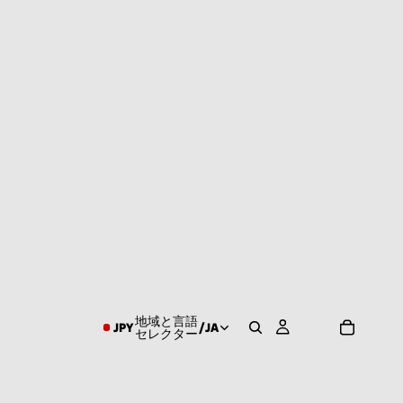
地域と言語
JPY
/
JA
セレクター