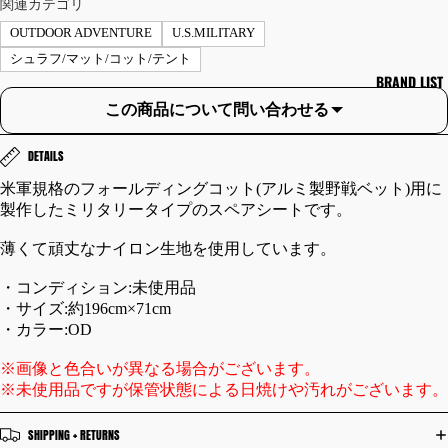
関連カテゴリ
ャ
OUTDOOR ADVENTURE
U.S.MILITARY
ツ/
シュラフ/マット/コット/テント
ス
BRAND LIST
ウ
この商品について問い合わせる
ェ
ッ
DETAILS
ト
パ
米軍規格のフォールディングコット(アルミ製野戦ベット)用に
ー
製作したミリタリータイプのスペアシートです。
カ
薄くて頑丈なナイロン生地を使用しています。
ー
セ
・コンディション:未使用品
ー
・サイズ:約196cm×71cm
タ
・カラー:OD
ー
※画像と色合いが異なる場合がございます。
ベ
※未使用品ですが保管状態による日焼けや汚れがございます。
ス
ト
SHIPPING + RETURNS