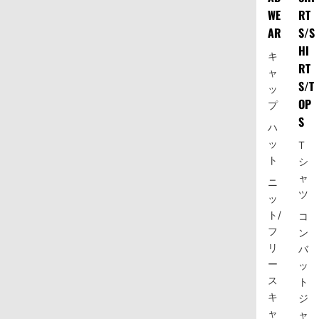
WE
RT
AR
S/S
HI
キ
RT
ャ
S/T
ッ
OP
プ
S
ハ
ッ
T
ト
シ
ャ
ニ
ツ
ッ
ト/
コ
フ
ン
リ
バ
ー
ッ
ス
ト
キ
ジ
ャ
ャ