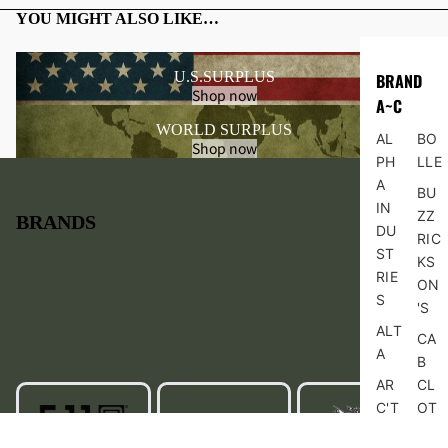
YOU MIGHT ALSO LIKE…
JA
TR
CK
OU
U.S.SURPLUS
BRAND
ET/
SE
RECENTLY VIEWED ITEMS
Shop now
A~C
CO
RS
AT/
/B
WORLD SURPLUS
AL
BO
Shop now
OU
OTT
PH
LLE
TE
OM
A
BU
R
S
IN
ZZ
BRANDS
DU
RIC
フ
カ
ST
KS
ラ
ー
RIE
ON
イ
ゴ
S
'S
ト
パ
ALT
ジ
ン
CA
A
ャ
ツ
B
ケ
AR
CL
シ
ッ
C'T
OT
ョ
ト
ER
HI
ー