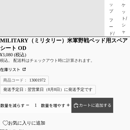
ッ
ケ
プ
ッ
ト/
フ
シ
ー
ャ
ド/
ツ
MILITARY（ミリタリー）米軍野戦ベッド用スペア
フ
ェ
シ
シート OD
イ
ャ
¥3,080 (税込)
ス
ツ/
税込。 配送料はチェックアウト時に計算されます。
マ
ト
在庫リスト
ス
ッ
ク/
商品コード：
13001972
プ
ス
ス
発送予定日：
翌営業日（8月8日）に発送予定です
カ
ス
ー
ウ
カートに追加する
数量を減らす
数量を増やす
フ
ェ
マ
ッ
ス
お気に入りに追加
ト
ク
シ