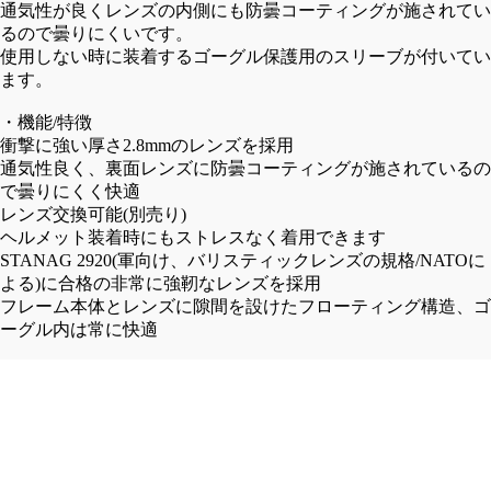
通気性が良くレンズの内側にも防曇コーティングが施されてい
TE
OM
るので曇りにくいです。
R
S
使用しない時に装着するゴーグル保護用のスリーブが付いてい
ます。
フ
カ
ラ
ー
・機能/特徴
イ
ゴ
衝撃に強い厚さ2.8mmのレンズを採用
ト
パ
通気性良く、裏面レンズに防曇コーティングが施されているの
で曇りにくく快適
ジ
ン
レンズ交換可能(別売り)
ャ
ツ
ヘルメット装着時にもストレスなく着用できます
ケ
シ
STANAG 2920(軍向け、バリスティックレンズの規格/NATOに
ッ
ョ
よる)に合格の非常に強靭なレンズを採用
ト
ー
フレーム本体とレンズに隙間を設けたフローティング構造、ゴ
レ
ト
ーグル内は常に快適
ザ
パ
・フレームカラー：ブラック
ー
ン
・レンズカラー：クリア
ジ
ツ
・重量：60g
ャ
チ
・原産国：台湾
¥10,373 (税込)
ケ
ノ/
ッ
ワ