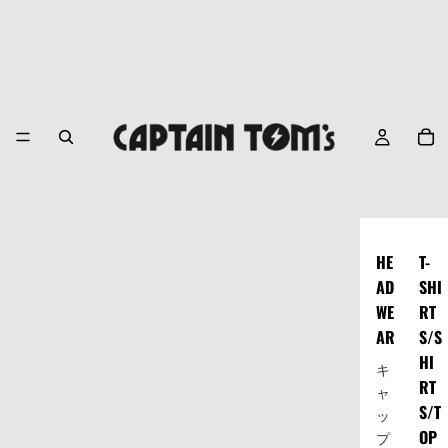
HE
T-
AD
SHI
WE
RT
AR
S/S
HI
キ
RT
ャ
S/T
ッ
OP
プ