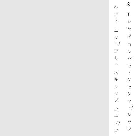
S
ハ
ッ
T
ト
シ
ャ
ニ
ツ
ッ
ト/
コ
フ
ン
リ
バ
ー
ッ
ス
ト
キ
ジ
ャ
ャ
ッ
ケ
プ
ッ
ト/
フ
シ
ー
ャ
ド/
ツ
フ