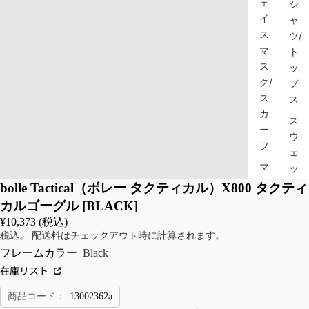
ェ
シ
イ
ャ
ス
ツ/
マ
ト
ス
ッ
ク/
プ
ス
ス
カ
ス
ー
ウ
フ
ェ
マ
ッ
ス
ト
bolle Tactical（ボレー タクティカル）X800 タクティ
ク
シ
カルゴーグル [BLACK]
ャ
¥10,373 (税込)
ツ/
税込。 配送料はチェックアウト時に計算されます。
ス
フレームカラー
Black
ウ
在庫リスト
ェ
ッ
商品コード：
13002362a