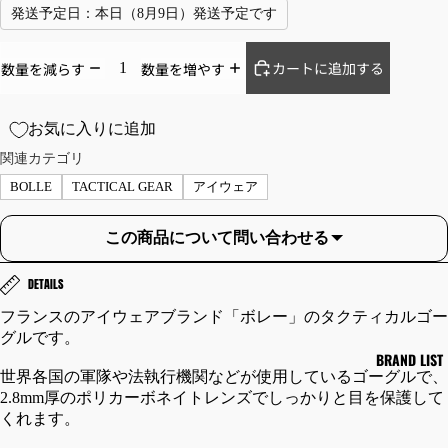
ト
発送予定日：
本日（8月9日）発送予定です
パ
ー
カートに追加する
数量を減らす
数量を増やす
カ
ー
セ
お気に入りに追加
ー
関連カテゴリ
タ
BOLLE
TACTICAL GEAR
アイウェア
ー
ベ
この商品について問い合わせる
ス
ト
DETAILS
フランスのアイウェアブランド「ボレー」のタクティカルゴー
JA
TR
グルです。
CK
OU
BRAND LIST
ET/
SE
世界各国の軍隊や法執行機関などが使用しているゴーグルで、
CO
RS
2.8mm厚のポリカーボネイトレンズでしっかりと目を保護して
くれます。
AT/
/B
OU
OTT