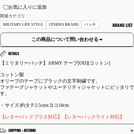
ャ
お気に入りに追加
ツ/
関連カテゴリ
ス
BRAND LIST
MILITARY LIFE STYLE
OTHERS BRAND
パッチ
ウ
ェ
この商品について問い合わせる
ッ
ト
DETAILS
パ
ー
【ミリタリーパッチ】ARMY テープ[OD][コットン]
カ
コットン製
ー
オリーブのテープにブラックの文字刺繍です。
セ
ファテーグジャケットやユーテリティジャケットにピッタリで
ー
す。
タ
・サイズ:約タテ2.5cmxヨコ18cm
ー
ベ
【レターパックプラス対応】【レターパックライト対応】
ス
ト
SHIPPING + RETURNS