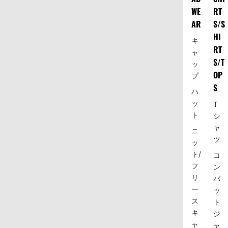
WE
RT
AR
S/S
HI
キ
RT
ャ
S/T
ッ
OP
プ
S
ハ
ッ
T
ト
シ
ャ
ニ
ツ
ッ
ト/
コ
フ
ン
リ
バ
ー
ッ
ス
ト
キ
ジ
ャ
ャ