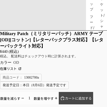
ッ
ケ
プ
ッ
ト/
フ
シ
ー
ャ
ド/
ツ
フ
Military Patch（ミリタリーパッチ）ARMY テープ
ェ
シ
[OD][コットン]【レターパックプラス対応】【レタ
イ
ャ
ーパックライト対応】
ス
ツ/
¥440 (税込)
マ
ト
税込。 配送料はチェックアウト時に計算されます。
ス
ッ
カラー
OD
ク/
プ
在庫リスト
ス
ス
カ
商品コード：
13002700a
ス
ー
ウ
発送予定日：
本日（8月6日）発送予定です
フ
ェ
マ
ッ
カートに追加する
数量を減らす
数量を増やす
ス
ト
ク
シ