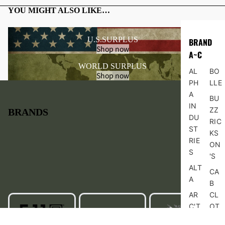
YOU MIGHT ALSO LIKE…
JA
TR
CK
OU
U.S.SURPLUS
ET/
SE
BRAND
RECENTLY VIEWED ITEMS
Shop now
CO
RS
A~C
AT/
/B
WORLD SURPLUS
AL
BO
Shop now
OU
OTT
PH
LLE
TE
OM
A
BU
R
S
IN
ZZ
BRANDS
DU
フ
カ
RIC
ST
ラ
ー
KS
RIE
イ
ゴ
ON
S
ト
パ
'S
ジ
ン
ALT
CA
ャ
ツ
A
B
ケ
シ
AR
CL
ッ
ョ
C'T
OT
ト
ー
ER
HI