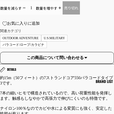
パ
売り切れ
数量を減らす
数量を増やす
ー
カ
ー
お気に入りに追加
セ
関連カテゴリ
ー
OUTDOOR ADVENTURE
U.S.MILITARY
タ
パラコード/ロープ/カラビナ
ー
ベ
この商品について問い合わせる
ス
ト
DETAILS
JA
TR
約15m（50フィート）の7ストランドコア550パラコードタイプ
BRAND LIST
3です。
CK
OU
ET/
SE
7本の細いヒモで構造されているので、高い荷重性能を発揮し
CO
RS
ます。触感もしなやかで高張力で伸びにくいのも特徴です。
AT/
/B
ナイロン100％なのでカビや水による変質にも強く、安定した
OU
OTT
性能が有ります。