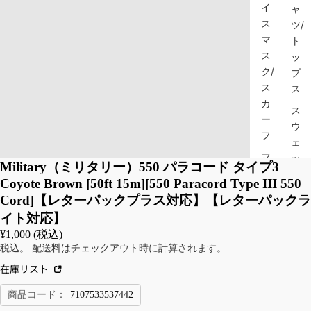
イ
ャ
ス
ツ/
マ
ト
ス
ッ
ク/
プ
ス
ス
カ
ス
ー
ウ
フ
ェ
マ
ッ
Military（ミリタリー）550 パラコード タイプ3
ス
ト
Coyote Brown [50ft 15m][550 Paracord Type III 550
ク
シ
Cord]【レターパックプラス対応】【レターパックラ
ャ
イト対応】
ツ/
¥1,000 (税込)
ス
税込。 配送料はチェックアウト時に計算されます。
ウ
在庫リスト
ェ
ッ
商品コード：
7107533537442
ト