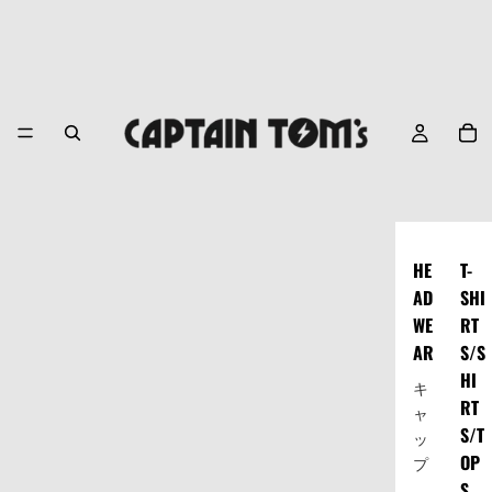
HE
T-
AD
SHI
WE
RT
AR
S/S
HI
キ
RT
ャ
S/T
ッ
OP
プ
S