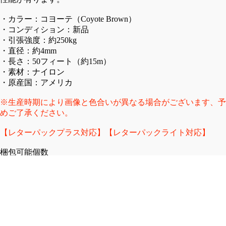
TE
OM
R
S
・カラー：コヨーテ（Coyote Brown）
・コンディション：新品
フ
カ
・引張強度：約250kg
ラ
ー
・直径：約4mm
イ
ゴ
・長さ：50フィート（約15m）
ト
パ
・素材：ナイロン
ジ
ン
・原産国：アメリカ
ャ
ツ
※生産時期により画像と色合いが異なる場合がございます、予
ケ
シ
めご了承ください。
ッ
ョ
ト
ー
【レターパックプラス対応】【レターパックライト対応】
レ
ト
梱包可能個数
ザ
パ
レターパックライト - 4個
ー
ン
レターパックプラス - 6個
ジ
ツ
※上記個数を超える場合は「宅急便」にて発送させていただき
ャ
チ
ます。
ケ
ノ/
ッ
ワ
SHIPPING + RETURNS
ト