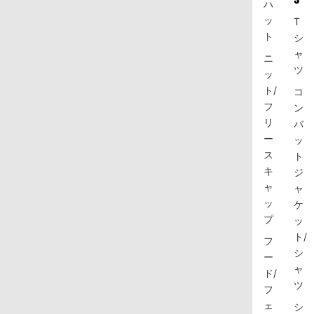
ハ
ッ
T
ト
シ
ャ
ニ
ツ
ッ
ト/
コ
フ
ン
リ
バ
ー
ッ
ス
ト
キ
ジ
ャ
ャ
ッ
ケ
プ
ッ
ト/
フ
シ
ー
ャ
ド/
ツ
フ
ェ
シ