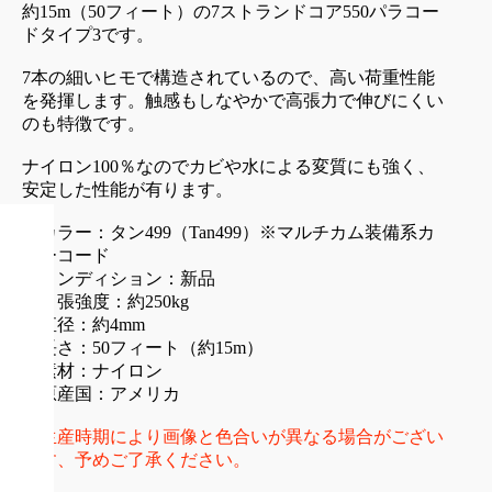
約15m（50フィート）の7ストランドコア550パラコー
ドタイプ3です。
7本の細いヒモで構造されているので、高い荷重性能
を発揮します。触感もしなやかで高張力で伸びにくい
のも特徴です。
ナイロン100％なのでカビや水による変質にも強く、
安定した性能が有ります。
・カラー：タン499（Tan499）※マルチカム装備系カ
ラーコード
・コンディション：新品
・引張強度：約250kg
・直径：約4mm
・長さ：50フィート（約15m）
・素材：ナイロン
・原産国：アメリカ
※生産時期により画像と色合いが異なる場合がござい
ます、予めご了承ください。