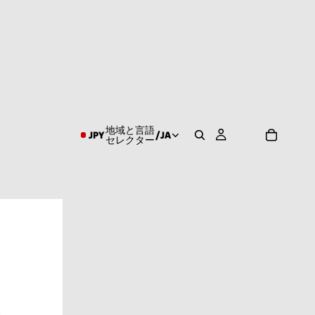
地域と言語
JPY
/
JA
セレクター