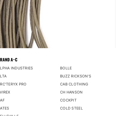
ポーチ
ティーンポーチ
ードポーチ
/モバイルポーチ
カルポーチ
ィリティー/アドミンポーチ
/ツール/アイウェアポーチ
RAND A~C
AL GEAR
LPHA INDUSTRIES
BOLLE
 リグ/ ハーネス
フラッシュライト/発光機器
LTA
BUZZ RICKSON'S
ット
ウォッチ
RC'TERYX PRO
CAB CLOTHING
ェア
VIREX
CH HANSON
ーパット／ニーパット
AF
COCKPIT
ブ
ATES
COLD STEEL
マフ/ヘッドセット