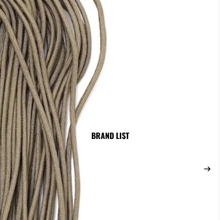
FOOT WEAR
BAG
/シューズ
バックパック/リュックサック
ス/ブーツアクセサリー
ショルダーバッグ
ウエストバッグ/ボディバッグ
ヘルメットバッグ/トートバッ
ダッフル/キャリー/ボストンバ
ブリーフ/ラップトップ/PCタ
軍放出バッグetc
ドライ/スタッフサック/オーガ
BRAND LIST
バッグアクセサリー
/SAWポーチ
マップ/コンパス/ストロボポーチ
ンポーチ
ID ホルダー/ ワレット
トシェルポーチ
レッグポーチ/パネル