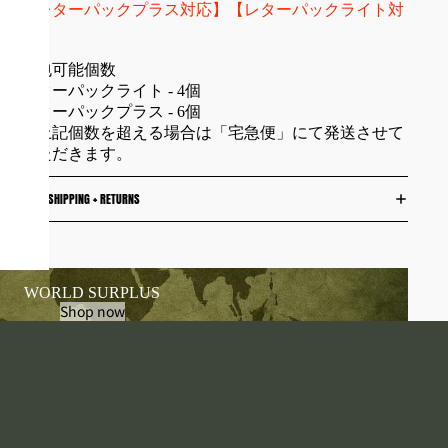
【レターパックプラス対応】【レターパックライト対
応】
梱包可能個数
レターパックライト - 4個
レターパックプラス - 6個
※上記個数を超える場合は「宅急便」にて発送させて
いただきます。
SHIPPING + RETURNS
WORLD SURPLUS
Shop now