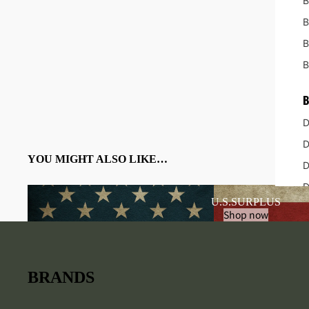
B
ガンア
ホルス
B
ピスト
OUTDO
B
バック
防水/
D
網
YOU MIGHT ALSO LIKE…
食器カ
パラコ
U.S.SURPLUS
RECENTLY VIEWED ITEMS
E
Shop now
マルチ
E
シュラ
E
ポンチ
BRANDS
ハイド
サバイ
B