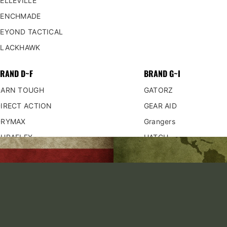
ELLEVILLE
クセサリー
BENCHMADE
ター類
EYOND TACTICAL
ルベルト（弾帯）/サスペンダー
BLACKHAWK
OR ADVENTURE
MILITARY LIFE STYLE
RAND D~F
BRAND G~I
ル/接続部品/リペア
パッチ
DARN TOUGH
GATORZ
タオル/シート/カモフラージュ偽装
DOG-TAG（認識票）
IRECT ACTION
GEAR AID
ステンシル
DRYMAX
Grangers
トラリー/ストーブ/ライター 着火系
ピンバッチ
DURAFLEX
HATCH
ード/ロープ/カラビナ
書籍
AGLE CREST
HELIKON-TEX
/レスキューツール
etc ミリタリーグッズ
SEE
HELINOX
フ/マット/コット/テント
SS
HOUSTON
ョ/ライナー
ITW NEXUS
レーション/水筒
バル/応急処置/コンパス/ホイッス
RAND J~L