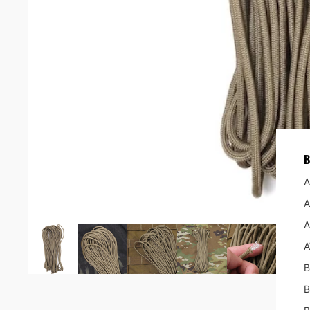
ダンプ
キャン
グレネ
ラジオ
メディ
ユーテ
ライト
B
TACTIC
A
ベスト/
A
ヘルメ
A
アイウ
A
エルボ
B
グロー
B
イヤー