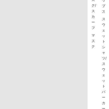
ッ
ク/
プ
ス
ス
カ
ス
ー
ウ
フ
ェ
マ
ッ
ス
ト
ク
シ
ャ
ツ/
ス
ウ
ェ
ッ
ト
パ
ー
カ
ー