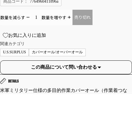
商品コード：
7764960411896a
ラ
ー
イ
ゴ
ト
パ
売り切れ
数量を減らす
数量を増やす
ジ
ン
ャ
ツ
お気に入りに追加
ケ
シ
ッ
関連カテゴリ
ョ
ト
ー
U.S.SURPLUS
カバーオール/オーバーオール
レ
ト
ザ
パ
この商品について問い合わせる
ー
ン
ジ
ツ
DETAILS
ャ
チ
米軍ミリタリー仕様の多目的作業カバーオール（作業着つな
ケ
ノ/
ぎ）です。
ッ
BRAND LIST
ワ
スタイルやこだわりのある作業つなぎとしておすすめの一着で
ト
ー
す。
ペイント作業時などの塗装時やその他多目的作業着としてや、
M-
ク/
車両メインテナンスなどに。
51/
ト
またタウンユース、アウトドアシーンや車両メインテナンス、
M-
レ