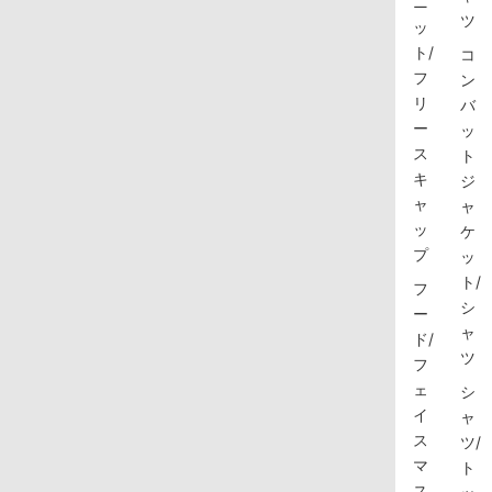
ニ
ツ
ッ
ト/
コ
フ
ン
リ
バ
ー
ッ
ス
ト
キ
ジ
ャ
ャ
ッ
ケ
プ
ッ
ト/
フ
シ
ー
ャ
ド/
ツ
フ
ェ
シ
イ
ャ
ス
ツ/
マ
ト
ス