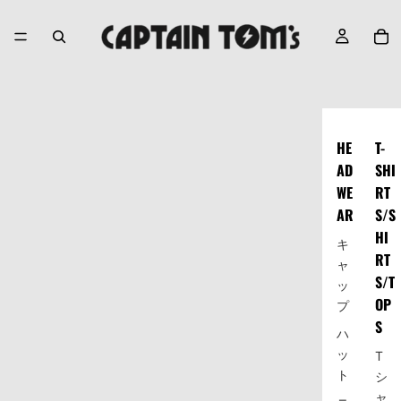
HE
T-
AD
SHI
WE
RT
AR
S/S
HI
キ
RT
ャ
S/T
ッ
OP
プ
S
ハ
ッ
T
ト
シ
ャ