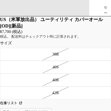
セ
ー
タ
US（米軍放出品） ユーティリティ カバーオール
ー
[OD][新品]
¥7,700 (税込)
ベ
税込。 配送料はチェックアウト時に計算されます。
ス
サイズ
ト
38R
JA
TR
CK
OU
40S
ET/
SE
CO
RS
40R
AT/
/B
OU
OTT
TE
OM
42R
R
S
在庫リスト
フ
カ