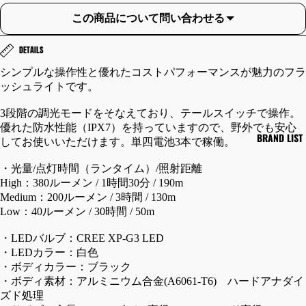
CK
OU
この商品について問い合わせる
ET/
SE
CO
RS
DETAILS
AT/
/B
シンプルな操作性と優れたコストパフォーマンスが魅力のフラ
OU
OTT
ッシュライトです。
TE
OM
R
S
3段階の調光モードをそなえており、テールスイッチで操作。
優れた防水性能（IPX7）を持っていますので、野外でも安心
フ
カ
BRAND LIST
してお使いいただけます。単四電池3本で稼働。
ラ
ー
イ
ゴ
・光量/点灯時間（ランタイム）/照射距離
High：380ルーメン / 1時間30分 / 190m
ト
パ
Medium：200ルーメン / 3時間 / 130m
ジ
ン
Low：40ルーメン / 30時間 / 50m
ャ
ツ
ケ
シ
・LEDバルブ：CREE XP-G3 LED
ッ
ョ
・LEDカラー：白色
ト
・ボディカラー：ブラック
ー
・ボディ素材：アルミニウム合金(A6061-T6) ハードアナダイ
レ
ト
ズド処理
ザ
パ