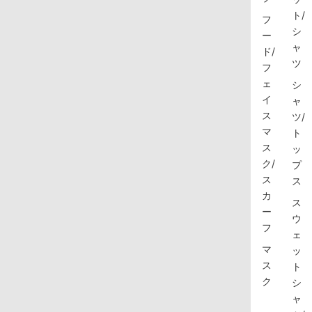
ト/
フ
シ
ー
ャ
ド/
ツ
フ
ェ
シ
イ
ャ
ス
ツ/
マ
ト
ス
ッ
ク/
プ
ス
ス
カ
ス
ー
ウ
フ
ェ
マ
ッ
ス
ト
ク
シ
ャ