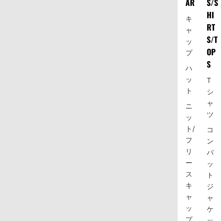
AR
S/S
HI
キ
RT
ャ
S/T
ッ
OP
プ
S
ハ
ッ
T
ト
シ
ャ
ニ
ツ
ッ
ト/
コ
フ
ン
リ
バ
ー
ッ
ス
ト
キ
ジ
ャ
ャ
ッ
ケ
プ
ッ