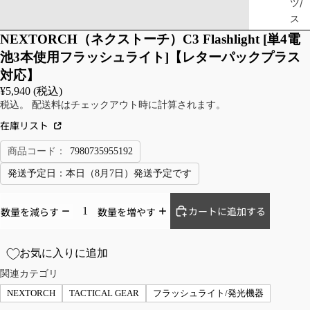
ツ/
ス
ウ
NEXTORCH（ネクストーチ）C3 Flashlight [単4電
ェ
池3本使用フラッシュライト]【レターパックプラス
ッ
対応】
ト
¥5,940 (税込)
パ
税込。 配送料はチェックアウト時に計算されます。
ー
在庫リスト
カ
ー
商品コード：
7980735955192
セ
発送予定日：
本日（8月7日）発送予定です
ー
タ
カートに追加する
数量を減らす
数量を増やす
ー
ベ
ス
お気に入りに追加
ト
関連カテゴリ
NEXTORCH
TACTICAL GEAR
フラッシュライト/発光機器
JA
TR