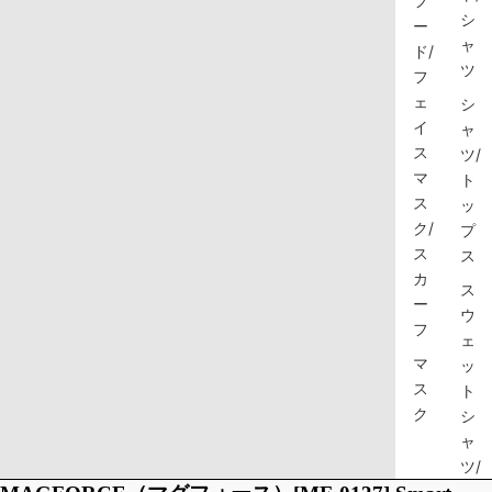
フ
シ
ー
ャ
ド/
ツ
フ
ェ
シ
イ
ャ
ス
ツ/
マ
ト
ス
ッ
ク/
プ
ス
ス
カ
ス
ー
ウ
フ
ェ
マ
ッ
ス
ト
ク
シ
ャ
ツ/
ス