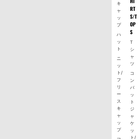
HI
キ
RT
ャ
S/T
ッ
OP
プ
S
ハ
ッ
T
ト
シ
ャ
ニ
ツ
ッ
ト/
コ
フ
ン
リ
バ
ー
ッ
ス
ト
キ
ジ
ャ
ャ
ッ
ケ
プ
ッ
ト/