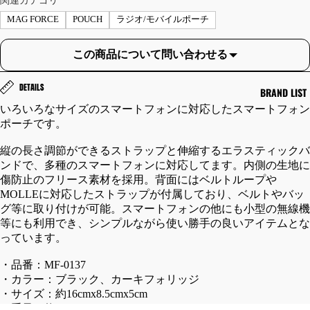
関連カテゴリ
ET/
SE
MAG FORCE
POUCH
ラジオ/モバイルポーチ
CO
RS
AT/
/B
この商品について問い合わせる
OU
OTT
TE
OM
DETAILS
BRAND LIST
R
S
いろいろなサイズのスマートフォンに対応したスマートフォン
フ
カ
ポーチです。
ラ
ー
イ
ゴ
縦の長さ調節ができるストラップと伸縮するエラスティックバ
ンドで、多種のスマートフォンに対応してます。内側の生地に
ト
パ
傷防止のフリース素材を採用。背面にはベルトループや
ジ
ン
MOLLEに対応したストラップが付属しており、ベルトやバッ
ャ
ツ
グ等に取り付けが可能。スマートフォンの他にも小型の無線機
ケ
シ
等にも利用でき、シンプルながら使い勝手の良いアイテムとな
ッ
ョ
っています。
ト
ー
・品番：MF-0137
レ
ト
・カラー：ブラック、カーキフォリッジ
ザ
パ
・サイズ：約16cmx8.5cmx5cm
ー
ン
・重量：約141g