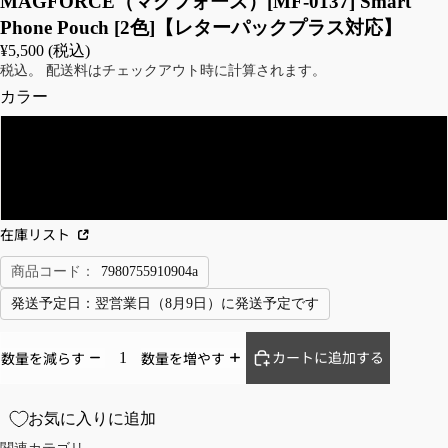
MAGFORCE（マグフォース）[MF-0137] Smart
ウ
Phone Pouch [2色]【レターパックプラス対応】
ェ
¥5,500 (税込)
ッ
税込。 配送料はチェックアウト時に計算されます。
ト
カラー
パ
ー
Black
カ
ー
Khaki Foliage
セ
在庫リスト
ー
タ
商品コード：
7980755910904a
ー
発送予定日：
翌営業日（8月9日）に発送予定です
ベ
ス
カートに追加する
数量を減らす
数量を増やす
ト
JA
TR
お気に入りに追加
CK
OU