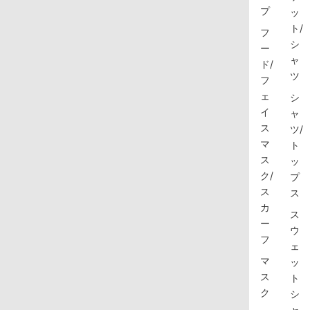
プ
ッ
ト/
フ
シ
ー
ャ
ド/
ツ
フ
ェ
シ
イ
ャ
ス
ツ/
マ
ト
ス
ッ
ク/
プ
ス
ス
カ
ス
ー
ウ
フ
ェ
マ
ッ
ス
ト
ク
シ
ャ