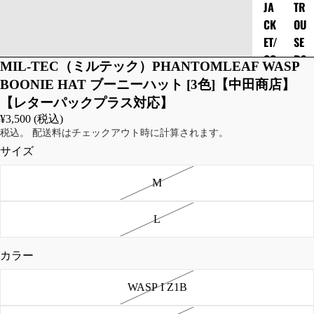
JA
TR
CK
OU
ET/
SE
CO
RS
MIL-TEC（ミルテック）PHANTOMLEAF WASP
AT/
/B
BOONIE HAT ブーニーハット [3色]【中田商店】
OU
OTT
【レターパックプラス対応】
TE
OM
¥3,500 (税込)
R
S
税込。 配送料はチェックアウト時に計算されます。
サイズ
フ
カ
ラ
ー
M
イ
ゴ
ト
パ
ジ
ン
L
ャ
ツ
ケ
シ
カラー
ッ
ョ
ト
WASP I Z1B
ー
レ
ト