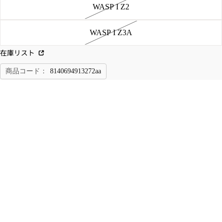
ザ
パ
WASP I Z2
ー
ン
ジ
ツ
WASP I Z3A
ャ
チ
ケ
在庫リスト
ノ/
ッ
ワ
商品コード：
8140694913272aa
ト
ー
M-
ク/
売り切れ
数量を減らす
数量を増やす
51/
ト
M-
レ
65
ー
お気に入りに追加
ジ
ニ
関連カテゴリ
ャ
ン
ケ
グ
HEAD WEAR
MIL-TEC
ハット
ッ
パ
ト
ン
この商品について問い合わせる
ツ
デ
DETAILS
ッ
イ
キ
ン
ミルテック ファントムリーフ ブーニーハット [3色]【中田商