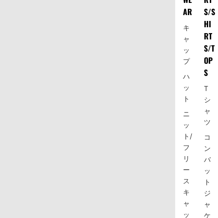
AR
S/S
HI
キ
RT
ャ
S/T
ッ
OP
プ
S
ハ
ッ
T
ト
シ
ャ
ニ
ツ
ッ
ト/
コ
フ
ン
リ
バ
ー
ッ
ス
ト
キ
ジ
ャ
ャ
ッ
ケ