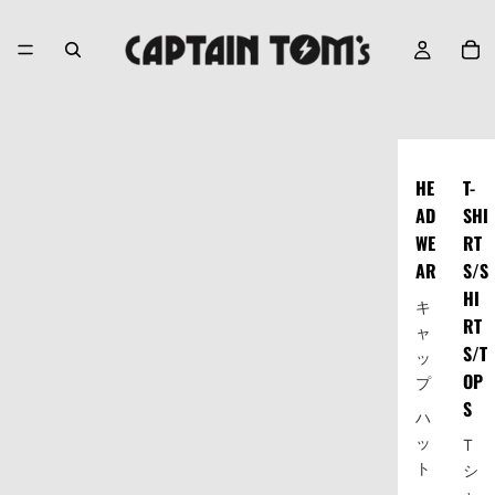
HE
T-
AD
SHI
WE
RT
AR
S/S
HI
キ
RT
ャ
S/T
ッ
OP
プ
S
ハ
ッ
T
ト
シ