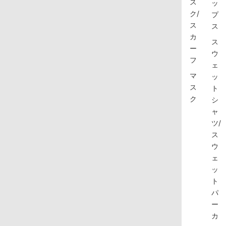
ス
ッ
ク/
プ
ス
ス
カ
ス
ー
ウ
フ
ェ
マ
ッ
ス
ト
ク
シ
ャ
ツ/
ス
ウ
ェ
ッ
ト
パ
ー
カ