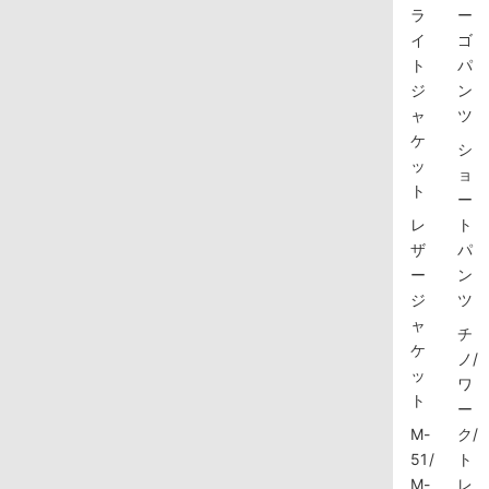
ラ
ー
イ
ゴ
ト
パ
ジ
ン
ャ
ツ
ケ
シ
ッ
ョ
ト
ー
レ
ト
ザ
パ
ー
ン
ジ
ツ
ャ
チ
ケ
ノ/
ッ
ワ
ト
ー
M-
ク/
51/
ト
M-
レ