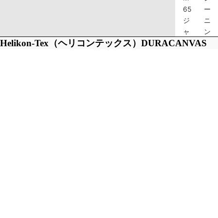
65
ー
ジ
ニ
ャ
ン
Helikon-Tex（ヘリコンテックス）DURACANVAS
ケ
グ
ッ
パ
SAS SMOCK [4色]【中田商店】
ト
ン
¥19,800 (税込)
ツ
税込。 配送料はチェックアウト時に計算されます。
デ
¥19,800 (税込)
サイズ
ッ
イ
キ
ン
XS
ジ
ナ
ャ
ー/
ケ
ア
S
ッ
ウ
ト/
タ
M
タ
ー
ン
パ
L
カ
ン
ー
ツ
XL
ス