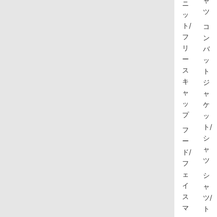
ャ
ニ
ツ
ッ
ト/
コ
フ
ン
リ
バ
ー
ッ
ス
ト
キ
ジ
ャ
ャ
ッ
ケ
プ
ッ
ト/
フ
シ
ー
ャ
ド/
ツ
フ
ェ
シ
イ
ャ
ス
ツ/
マ
ト