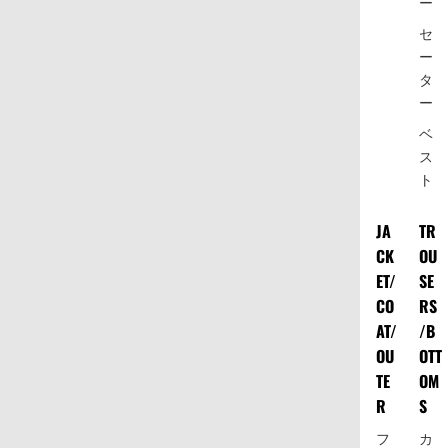
ー
セ
ー
タ
ー
ベ
ス
ト
JA
TR
CK
OU
ET/
SE
CO
RS
AT/
/B
OU
OTT
TE
OM
R
S
フ
カ