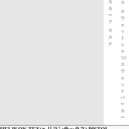
ス
ス
カ
ス
ー
ウ
フ
ェ
マ
ッ
ス
ト
ク
シ
ャ
ツ/
ス
ウ
ェ
ッ
ト
パ
ー
カ
ー
セ