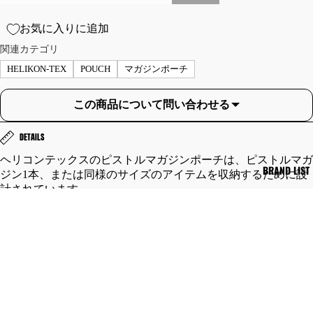
ト
パ
ジ
ン
お気に入りに追加
ャ
ツ
関連カテゴリ
ケ
シ
HELIKON-TEX
POUCH
マガジンポーチ
ッ
ョ
ト
ー
この商品について問い合わせる
レ
ト
ザ
パ
DETAILS
ー
ン
ヘリコンテックスのピストルマガジンポーチは、ピストルマガ
ジ
ツ
BRAND LIST
ジン1本、または同様のサイズのアイテムを収納するために設
ャ
チ
計されています。
ケ
ノ/
取り外し可能なフラップと伸縮性のあるショックコードによ
ッ
ワ
り、開いた状態でもマガジンを保持してくれます。
ト
ー
フック＆ループの滑り止めタブ付きフラップでしっかりと収納
M-
ク/
できるので不意の脱落を防ぎます。
MOLLE/PALSに対応したポーチで、プレートキャリア、ベル
51/
ト
トなどに取り付けすることが可能です。
M-
レ
65
ー
・機能/特徴
ジ
ニ