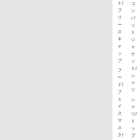
ト/
コ
フ
ン
リ
バ
ー
ッ
ス
ト
キ
ジ
ャ
ャ
ッ
ケ
プ
ッ
ト/
フ
シ
ー
ャ
ド/
ツ
フ
ェ
シ
イ
ャ
ス
ツ/
マ
ト
ス
ッ
ク/
プ