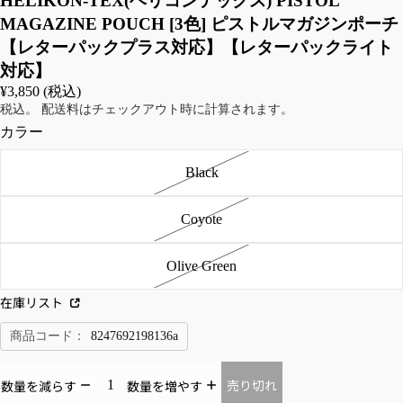
HELIKON-TEX(ヘリコンテックス) PISTOL
ー
MAGAZINE POUCH [3色] ピストルマガジンポーチ
タ
【レターパックプラス対応】【レターパックライト
ー
対応】
ベ
¥3,850 (税込)
ス
税込。 配送料はチェックアウト時に計算されます。
ト
カラー
JA
TR
Black
CK
OU
ET/
SE
Coyote
CO
RS
AT/
/B
Olive Green
OU
OTT
TE
OM
在庫リスト
R
S
商品コード：
8247692198136a
フ
カ
ラ
ー
売り切れ
数量を減らす
数量を増やす
イ
ゴ