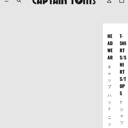
HE
T-
AD
SHI
WE
RT
AR
S/S
HI
キ
RT
ャ
S/T
ッ
OP
プ
S
ハ
ッ
T
ト
シ
ャ
ニ
ツ
ッ