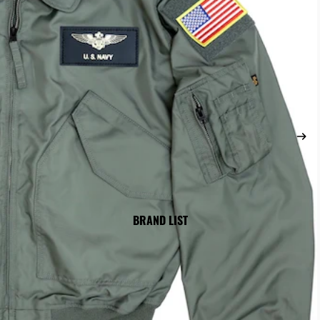
/モバイルポーチ
カルポーチ
ィリティー/アドミンポーチ
/ツール/アイウェアポーチ
AL GEAR
 リグ/ ハーネス
フラッシュライト/発光機器
ット
ウォッチ
ェア
ーパット／ニーパット
BRAND LIST
ブ
マフ/ヘッドセット
クセサリー
ター類