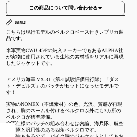
この商品について問い合わせる
DETAILS
こちらは現行モデルのベルクロベース付きレプリカ製
品です。
米軍実物CWU-45/Pの納入メーカーでもあるALPHA社
が実物に使用されている生地の素材感をリアルに再現
したジャケットです。
アメリカ海軍 VX-31（第31試験評価飛行隊）「ダス
ト・デビルズ」のパッチがセットになったモデルで
す！
実物のNOMEX（不燃素材）の色、光沢、質感が再現
され、胸のネームを付けるベルクロ以外にも3カ所の
ベルクロが標準装備。
空軍仕様のパッチの組み合わせは勿論、海兵隊、航空
自衛隊と汎用性のある四角ベルクロです。
防寒性もあるので、バイク時のジャケットとしてもお