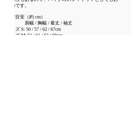
勧めです。
実寸目安（約 cm）
肩幅 / 胸幅 / 着丈 / 袖丈
サイズ S: 50 / 57 / 62 / 67cm
サイズ M: 51 / 61 / 63 / 68cm
サイズ L: 55 / 64 / 66 / 69cm
サイズ XL: 57 / 67 / 68 / 70cm
※着丈は首の付け根から裾までを計測
※平置きで計測しています。
※計測により多少誤差がございます。
・素材：
表地：ナイロン100％
裏地：ナイロン100％
中綿：ポリエステル100％
リブ：ポリエステル100％
・カラー：セージ
・原産国：中国製
着用画像は 身長177cm Lサイズを着用