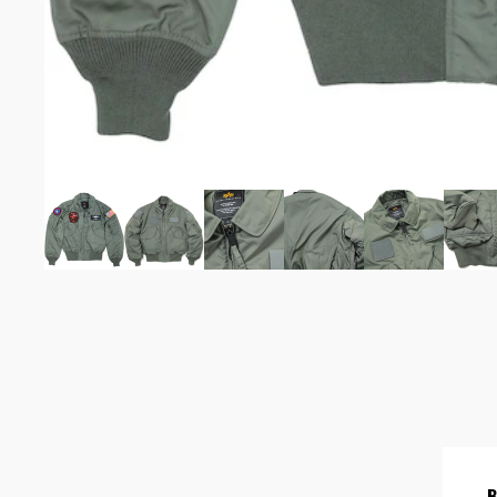
ピスト
OUTDO
バック
防水/
網
食器カ
パラコ
マルチ
シュラ
ポンチ
ハイド
サバイ
ル
LAYERI
B