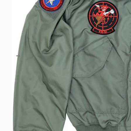
ラジオ
メディ
ユーテ
ライト
TACTIC
ベスト/
ヘルメ
アイウ
エルボ
グロー
イヤー
ガンア
ホルス