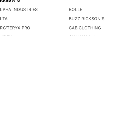
ベースレイヤー
LPHA INDUSTRIES
BOLLE
ベースレイヤー
LTA
BUZZ RICKSON'S
スレイヤー
RC'TERYX PRO
CAB CLOTHING
ドレイヤー
VIREX
CH HANSON
シェルレイヤー
AF
COCKPIT
シェルレイヤー
ATES
COLD STEEL
ーレイヤー
ELLEVILLE
BENCHMADE
EYOND TACTICAL
BLACKHAWK
RAND D~F
BRAND G~I
DARN TOUGH
GATORZ
IRECT ACTION
GEAR AID