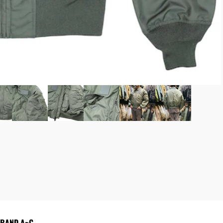
ルベルト（弾帯）/サスペンダー
OR ADVENTURE
MILITARY LIFE STYLE
ル/接続部品/リペア
パッチ
タオル/シート/カモフラージュ偽装
DOG-TAG（認識票）
ステンシル
トラリー/ストーブ/ライター 着火系
ピンバッチ
ード/ロープ/カラビナ
書籍
/レスキューツール
etc ミリタリーグッズ
フ/マット/コット/テント
ョ/ライナー
レーション/水筒
バル/応急処置/コンパス/ホイッス
NG SYSTEM
RAND A~C