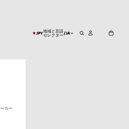
地域と言語
JPY
/
JA
セレクター
パーカー