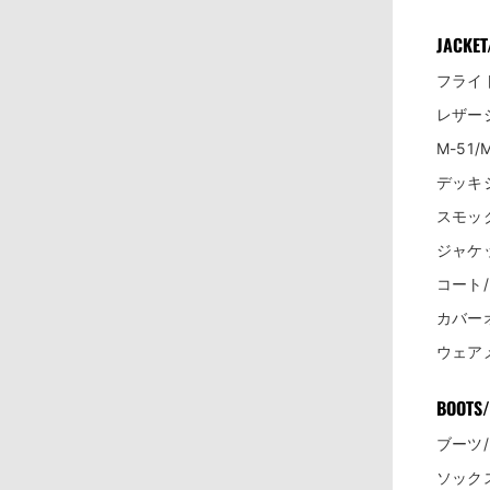
JACKET
フライ
レザー
M-51
デッキ
スモッ
ジャケ
コート
カバー
ウェア
BOOTS/
ブーツ
ソック