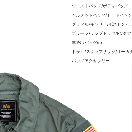
ウエストバッグ/ボディバッグ
ヘルメットバッグ/トートバッ
ダッフル/キャリー/ボストンバ
ブリーフ/ラップトップ/PCタ
軍放出バッグetc
ドライ/スタッフサック/オーガ
バッグアクセサリー
/SAWポーチ
マップ/コンパス/ストロボポーチ
ンポーチ
ID ホルダー/ ワレット
トシェルポーチ
レッグポーチ/パネル
ポーチ
ティーンポーチ
ードポーチ