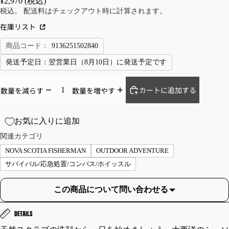
¥2,970 (税込)
AT/
/B
税込。 配送料はチェックアウト時に計算されます。
OU
OTT
在庫リスト
TE
OM
R
S
商品コード：
9136251502840
フ
カ
発送予定日：
翌営業日（8月10日）に発送予定です
ラ
ー
イ
ゴ
カートに追加する
数量を減らす
数量を増やす
ト
パ
ジ
ン
ャ
ツ
お気に入りに追加
ケ
シ
関連カテゴリ
ッ
ョ
NOVA SCOTIA FISHERMAN
OUTDOOR ADVENTURE
ト
ー
サバイバル/応急処置/コンパス/ホイッスル
レ
ト
ザ
パ
この商品について問い合わせる
ー
ン
ジ
ツ
DETAILS
ャ
チ