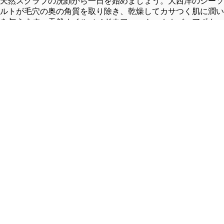
天然スクラブの洗顔から一日を始めましょう。大西洋のシーソ
ケ
ノ/
ルトが毛穴の奥の角質を取り除き、乾燥してカサつく肌に潤い
ッ
ワ
を与えます。天然オイル（メドウフォーム、ホホバ、アボカ
ト
ー
ド）のブレンドが、肌をリフレッシュさせ、赤みを抑えながら
M-
ク/
健康的な肌トーンに整え、吹き出物も予防します。浄化作用の
51/
ト
あるエッセンシャルオイルブレンドに、ノバスコシア州のサウ
¥2,970 (税込)
M-
レ
スショアから採取したシーケルプ（海藻）を加えました。
65
ー
HOW TO USE IT - ご使用方法：
ジ
ニ
ャ
ン
水またはぬるま湯で顔を濡らします。
ケ
グ
ティースプーン半分ほどを指先にとり、手のひらで少量の水を
BRAND LIST
ッ
パ
加えバーム状にのばします。
ト
ン
目の周りを避け、指先で円を描くようにやさしく顔をマッサー
ツ
ジします。
デ
水かぬるま湯でしっかりすすぎます。
ッ
イ
すすいだ後も油膜感が残りますが、ダブル洗顔は不要です。そ
キ
ン
のままタオルで抑えるように水気を拭き取ります。
ジ
ナ
使用後の保湿も不要です。お好みで保湿クリーム等をお使いく
ャ
ー/
ださい。
ケ
ア
毎日のフェイスクレンザーとしてお使いいただけます。
ッ
ウ