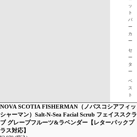
ッ
ト
パ
ー
カ
ー
セ
ー
タ
ー
ベ
ス
ト
NOVA SCOTIA FISHERMAN（ノバスコシアフィッ
JA
TR
シャーマン）Salt-N-Sea Facial Scrub フェイススクラ
CK
OU
ブ グレープフルーツ&ラベンダー【レターパックプ
ET/
SE
ラス対応】
CO
RS