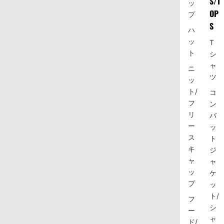
S/T
ッ
OP
プ
S
ハ
ッ
T
ト
シ
ャ
ニ
ツ
ッ
ト/
コ
フ
ン
リ
バ
ー
ッ
ス
ト
キ
ジ
ャ
ャ
ッ
ケ
プ
ッ
ト/
フ
シ
ー
ャ
ド/