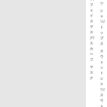
ツ
フ
ェ
シ
イ
ャ
ス
ツ/
マ
ト
ス
ッ
ク/
プ
ス
ス
カ
ス
ー
ウ
フ
ェ
マ
ッ
ス
ト
ク
シ
ャ
ツ/
ス
ウ
ェ