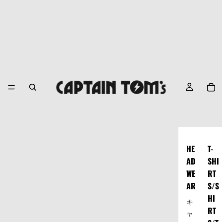
HE
T-
AD
SHI
WE
RT
AR
S/S
HI
キ
RT
ャ