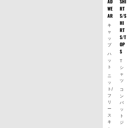
AD
SHI
WE
RT
AR
S/S
HI
キ
RT
ャ
S/T
ッ
OP
プ
S
ハ
ッ
T
ト
シ
ャ
ニ
ツ
ッ
ト/
コ
フ
ン
リ
バ
ー
ッ
ス
ト
キ
ジ