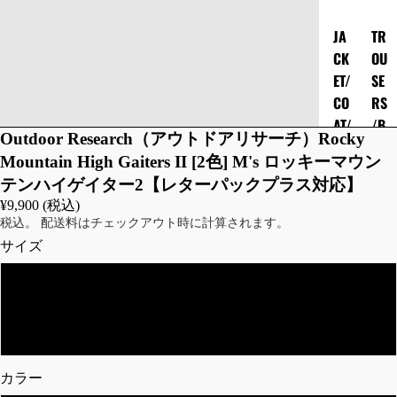
JA
TR
CK
OU
ET/
SE
CO
RS
AT/
/B
Outdoor Research（アウトドアリサーチ）Rocky
OU
OTT
Mountain High Gaiters II [2色] M's ロッキーマウン
TE
OM
テンハイゲイター2【レターパックプラス対応】
R
S
¥9,900 (税込)
フ
カ
税込。 配送料はチェックアウト時に計算されます。
ラ
ー
サイズ
イ
ゴ
ト
パ
M
ジ
ン
ャ
ツ
L
ケ
シ
ッ
ョ
カラー
ト
ー