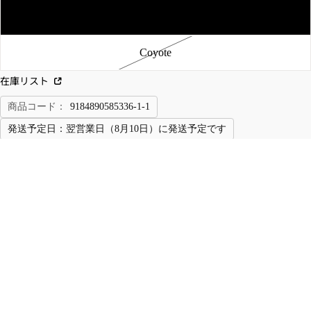
レ
ト
Black
ザ
パ
ー
ン
Coyote
ジ
ツ
ャ
在庫リスト
チ
ケ
ノ/
ッ
商品コード：
9184890585336-1-1
ワ
ト
ー
発送予定日：
翌営業日（8月10日）に発送予定です
M-
ク/
51/
ト
カートに追加する
数量を減らす
数量を増やす
M-
レ
¥9,900 (税込)
65
ー
ジ
ニ
お気に入りに追加
ャ
ン
関連カテゴリ
ケ
グ
BOOTS/FOOT WEAR
Outdoor Research [OR]
ッ
パ
ソックス/ブーツアクセサリー
ト
ン
ツ
デ
この商品について問い合わせる
ッ
イ