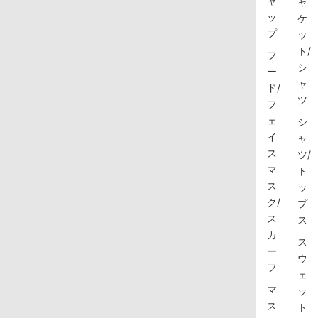
ャ
ャ
ッ
ケ
プ
ッ
ト/
フ
シ
ー
ャ
ド/
ツ
フ
ェ
シ
イ
ャ
ス
ツ/
マ
ト
ス
ッ
ク/
プ
ス
ス
カ
ス
ー
ウ
フ
ェ
マ
ッ
ス
ト