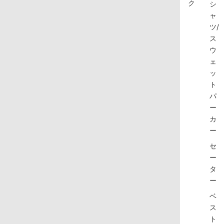
ク
シ
ャ
ツ/
ス
ウ
ェ
ッ
ト
パ
ー
カ
ー
セ
ー
タ
ー
ベ
ス
ト