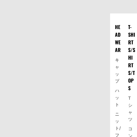
HE
T-
AD
SHI
WE
RT
AR
S/S
HI
キ
RT
ャ
S/T
ッ
OP
プ
S
ハ
ッ
T
ト
シ
ャ
ニ
ツ
ッ
ト/
コ
フ
ン