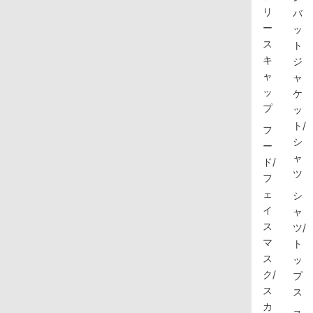
リ
バ
ー
ッ
ス
ト
キ
ジ
ャ
ャ
ッ
ケ
プ
ッ
ト/
フ
シ
ー
ャ
ド/
ツ
フ
ェ
シ
イ
ャ
ス
ツ/
マ
ト
ス
ッ
ク/
プ
ス
ス
カ