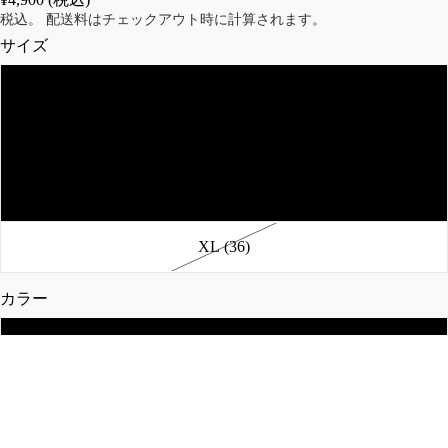
ジ
ン
税込。 配送料はチェックアウト時に計算されます。
ャ
ツ
サイズ
ケ
シ
ッ
ョ
S (30)
ト
ー
レ
ト
M (32)
ザ
パ
ー
ン
ジ
ツ
L (34)
ャ
チ
ケ
XL (36)
ノ/
ッ
ワ
ト
ー
カラー
M-
ク/
51/
ト
Black
M-
レ
65
ー
Coyote
ジ
ニ
¥4,900 (税込)
ャ
ン
Olive Green