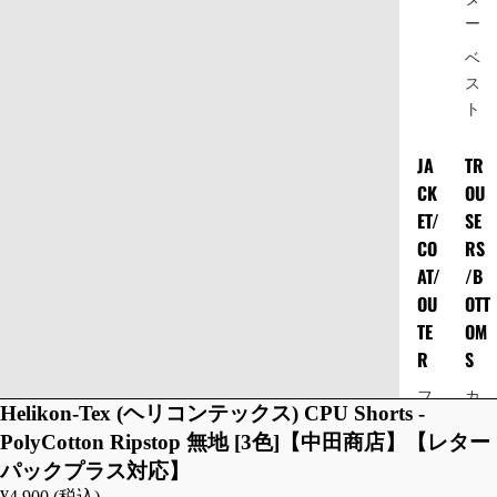
ー
ベ
ス
ト
JA
TR
CK
OU
ET/
SE
CO
RS
AT/
/B
OU
OTT
TE
OM
ビ
R
S
デ
オ
フ
カ
を
Helikon-Tex (ヘリコンテックス) CPU Shorts -
ラ
ー
再
PolyCotton Ripstop 無地 [3色]【中田商店】【レター
イ
ゴ
生
パックプラス対応】
ト
パ
¥4,900 (税込)