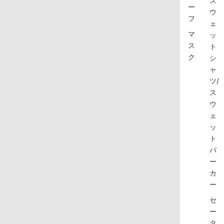
ス
ー
ウ
フ
ェ
マ
ッ
ス
ト
ク
シ
ャ
ツ/
ス
ウ
ェ
ッ
ト
パ
ー
カ
ー
セ
ー
タ