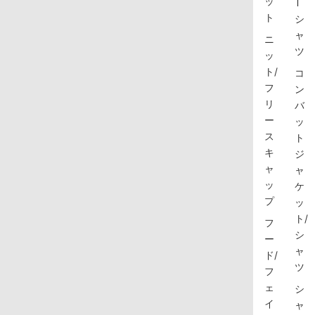
ッ
T
ト
シ
ャ
ニ
ツ
ッ
ト/
コ
フ
ン
リ
バ
ー
ッ
ス
ト
キ
ジ
ャ
ャ
ッ
ケ
プ
ッ
ト/
フ
シ
ー
ャ
ド/
ツ
フ
ェ
シ
イ
ャ