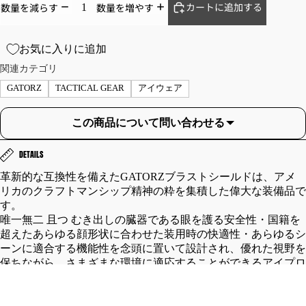
R
S
カートに追加する
数量を減らす
数量を増やす
フ
カ
ラ
ー
お気に入りに追加
イ
ゴ
関連カテゴリ
ト
パ
GATORZ
TACTICAL GEAR
アイウェア
ジ
ン
ャ
ツ
ケ
この商品について問い合わせる
シ
ッ
ョ
ト
DETAILS
ー
レ
ト
革新的な互換性を備えたGATORZブラストシールドは、アメ
ザ
パ
リカのクラフトマンシップ精神の粋を集積した偉大な装備品で
す。
ー
ン
唯一無二 且つ むき出しの臓器である眼を護る安全性・国籍を
ジ
ツ
超えたあらゆる顔形状に合わせた装用時の快適性・あらゆるシ
ャ
チ
ーンに適合する機能性を念頭に置いて設計され、優れた視野を
ケ
ノ/
保ちながら、さまざまな環境に適応することができるアイプロ
ッ
ワ
テクションの決定版です。
ト
ー
新開発レンズクランプ機構ICM(Innovative Clamp Mechanism)搭
M-
ク/