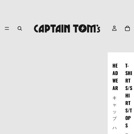
HE
T-
AD
SHI
WE
RT
AR
S/S
HI
キ
RT
ャ
S/T
ッ
OP
プ
S
ハ