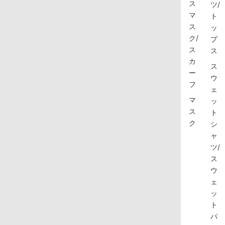
ス
ツ/
マ
ト
ス
ッ
ク/
プ
ス
ス
カ
ス
ー
ウ
フ
ェ
マ
ッ
ス
ト
ク
シ
ャ
ツ/
ス
ウ
ェ
ッ
ト
パ