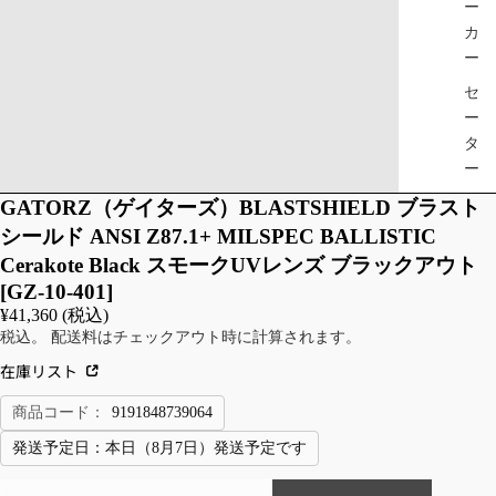
ー
カ
ー
セ
ー
タ
ー
ベ
GATORZ（ゲイターズ）BLASTSHIELD ブラスト
ス
シールド ANSI Z87.1+ MILSPEC BALLISTIC
ト
Cerakote Black スモークUVレンズ ブラックアウト
[GZ-10-401]
JA
TR
¥41,360 (税込)
CK
OU
税込。 配送料はチェックアウト時に計算されます。
ET/
SE
在庫リスト
CO
RS
商品コード：
9191848739064
AT/
/B
OU
OTT
発送予定日：
本日（8月7日）発送予定です
TE
OM