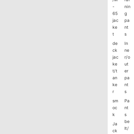
-
nin
65
g
jac
pa
ke
nt
t
s
de
In
ck
ne
jac
r/o
ke
ut
t/t
er
an
pa
ke
nt
r
s
sm
Pa
oc
nt
k
s
be
Ja
lt/
ck