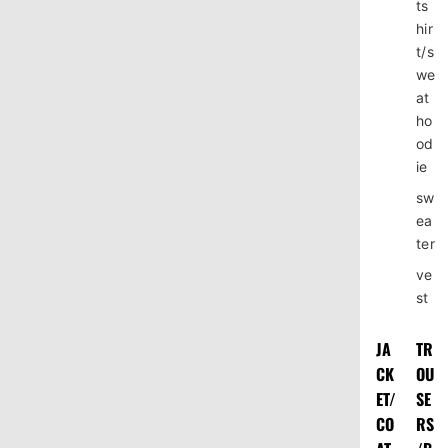
ts
hir
t/s
we
at
ho
od
ie
sw
ea
ter
ve
st
JA
TR
CK
OU
ET/
SE
CO
RS