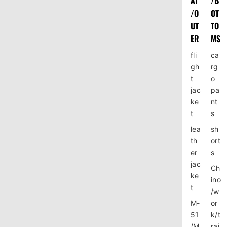
AT
/B
/O
OT
UT
TO
ER
MS
fli
ca
gh
rg
t
o
jac
pa
ke
nt
t
s
lea
sh
th
ort
er
s
jac
Ch
ke
ino
t
/w
M-
or
51
k/t
/M
rai