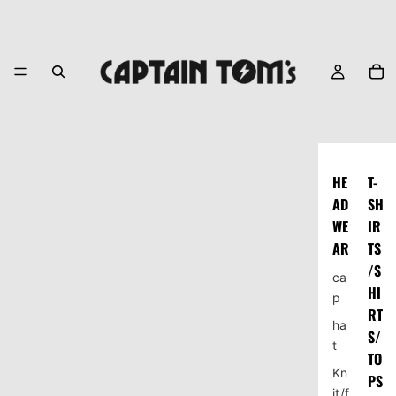
HE
T-
AD
SH
WE
IR
AR
TS
/S
ca
HI
p
RT
ha
S/
t
TO
Kn
PS
it/f