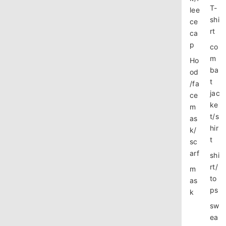
T-
lee
shi
ce
rt
ca
p
co
m
Ho
ba
od
t
/fa
jac
ce
ke
m
t/s
as
hir
k/
t
sc
arf
shi
rt/
m
to
as
ps
k
sw
ea